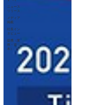
ニュース
リリース
メディア
掲載
社長イン
タビュー
提携（業
務・資
本）