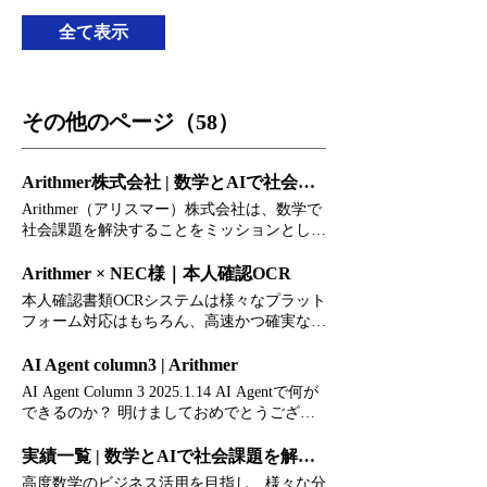
神楽坂のあずさセンタービル前で18時から開
数学オリンピック財団の理事会において、当
かれたKPMGジャパン様の「あずさ連」の出
全て表示
社代表の大田が同財団の理事に選任され、就
陣式に、ARIQとHachicleが参加。ARIQは鏡
任いたしましたことをお知らせいたします。
割りをしたあと、踊り手たちと一緒におよそ
大田は、2023年に日本で開催された「第64回
30分にわたって、阿波踊りを披露いたしまし
国際数学オリンピック（IMO 2023）」にお
た。 今回の取り組みは、「フィジカルAIに
いて組織委員会副委員長を務めるなど、これ
その他のページ（58）
よる伝統技術の保存・継承」と、「人とAI
までも同財団の活動に深く協力してまいりま
が調和する共生社会」を体現したいという考
した。また、当社としても同大会のプラチナ
えに基づいています。 ■本件に関するお問い
パートナーを務めるなど、財団の活動を支援
Arithmer株式会社 | 数学とAIで社会課題を解決する
合わせ先 Arithmer株式会社 広報担当
してまいりました。このたびの理事就任を機
TEL：03-5579-6683 e-mail：
Arithmer（アリスマー）株式会社は、数学で
に、財団との連携をさらに強固なものとし、
press@arithmer.co.jp
社会課題を解決することをミッションとし、
数学界の発展に寄与してまいります。 当社
顧客とパートナーのDX化に寄り添うAI開発
は、東京大学大学院数理科学研究科から生ま
会社です。AIエージェント、浸水AI、予兆
Arithmer × NEC様｜本人確認OCR
れた初のベンチャー企業です。「数学で社会
AIなどさまざまなソリューションを提供し
課題を解決する」というミッションのもと、
本人確認書類OCRシステムは様々なプラット
ます。 News ARIQ（AIヒューマノイド）の
最先端の数学的アプローチを用いた技術開発
フォーム対応はもちろん、高速かつ確実な
阿波踊りがテレビで放送されました メディ
や社会実装を推進しています。 このミッシ
「本人確認」の実現をサポートします。
ア掲載 6 日前 ARIQ（AIヒューマノイド）の
ョンは、これからの未来を創る学生たちの探
Arithmer OCR手書き読み取り技術により、免
AI Agent column3 | Arithmer
阿波踊りについて新聞に掲載されました メ
究心や、数学への情熱と深く共鳴するもので
許証裏面や在留許可証の住所変更にも対応し
AI Agent Column 3 2025.1.14 AI Agentで何が
ディア掲載 6 日前 ARIQ（AIヒューマノイ
す。当社は今後も、財団の活動を通じて未来
ています。 日本電気株式会社様 × Arithmer
できるのか？ 明けましておめでとうござい
ド）が神楽坂まつりで阿波踊りを披露しまし
を担う数学人材の育成に尽力するとともに、
NECとArithmerの協業で マイナンバー認証サ
ます。今年も昨年に続いてAI Agentの年にな
た 6 日前 当社代表が数学オリンピック財団
数学が持つ無限の可能性を広く社会へ還元す
ービスの推進とeKYC課題の解決へ × マイナ
りそうですね！ 昨年末のAI Agentコラムの
実績一覧 | 数学とAIで社会課題を解決するArithmer
の理事に就任いたしました ニュースリリー
る活動に貢献してまいります。 ■Arithmerに
ンバー認証の重要性がますます高まる中、
第1回ではAI Agentとは何か、第2回ではなぜ
ス 7月27日 画像検知AIについて新聞に記事
高度数学のビジネス活用を目指し、様々な分
ついて Arithmerは、「数学で社会課題を解決
NECとArithmerは協力して、マイナンバー認