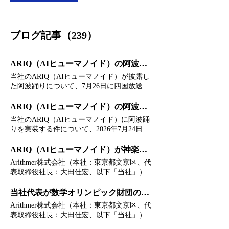
ブログ記事（239）
ARIQ（AIヒューマノイド）の阿波踊りがテレビで放送されました
当社のARIQ（AIヒューマノイド）が披露し
た阿波踊りについて、7月26日に四国放送で
ニュースとして放送されました。 KPMGジ
ャパン様のチーム「あずさ連」の出陣式で披
ARIQ（AIヒューマノイド）の阿波踊りについて新聞に掲載されました
露した阿波踊りや、ARIQが記者からのイン
当社のARIQ（AIヒューマノイド）に阿波踊
タビューを応答する様子などが放送されまし
りを実装する件について、2026年7月24日付
た。 放送されたニュースはこちらのリンク
徳島新聞朝刊に取り上げられましたことをお
より、ご覧いただけます。
知らせいたします。 阿波踊りの開発の経緯
ARIQ（AIヒューマノイド）が神楽坂まつりで阿波踊りを披露しました
や、実装までの手法に加えて、伝統の保存継
Arithmer株式会社（本社：東京都文京区、代
承にAIが取り組む意義について、代表の大
表取締役社長：大田佳宏、以下「当社」）
田がコメントいたしました。 記事全文はこ
は、2026年7月24日に開催された「第52回神
ちらのリンクより閲覧できますので、ぜひご
楽坂まつり 阿波踊り」において、KPMGジ
当社代表が数学オリンピック財団の理事に就任いたしました
覧ください。 ※掲載について、徳島新聞社
ャパン様のチーム「あずさ連」の出陣式に、
Arithmer株式会社（本社：東京都文京区、代
の許諾を得ております。
当社のARIQ（AIヒューマノイド）および
表取締役社長：大田佳宏、以下「当社」）
Hachicle（AIドッグ）が参加いたしました。
は、2026年6月7日に開催された公益財団法人