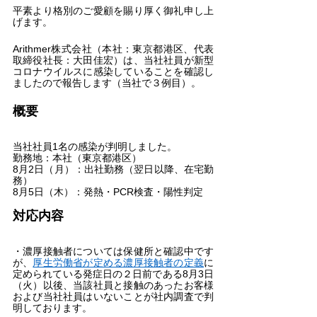
平素より格別のご愛顧を賜り厚く御礼申し上
げます。
Arithmer株式会社（本社：東京都港区、代表
取締役社長：大田佳宏）は、当社社員が新型
コロナウイルスに感染していることを確認し
ましたので報告します（当社で３例目）。
概要
当社社員1名の感染が判明しました。
勤務地：本社（東京都港区）
8月2日（月）：出社勤務（翌日以降、在宅勤
務）
8月5日（木）：発熱・PCR検査・陽性判定
対応内容
・濃厚接触者については保健所と確認中です
が、
厚生労働省が定める濃厚接触者の定義
に
定められている発症日の２日前である8月3日
（火）以後、当該社員と接触のあったお客様
および当社社員はいないことが社内調査で判
明しております。