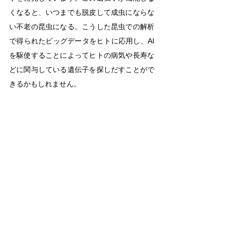
くなると、いつまでも脱皮して成虫にならな
い不老の昆虫になる。こうした昆虫での解析
で得られたビッグデータをヒトに応用し、AI
を駆使することによってヒトの病気や長寿な
どに関与している遺伝子を探しだすことがで
きるかもしれません。
大田
　野地学長をはじめ各分野の方々が蓄積
してきたデータを、AIを駆使することで社会
課題の解決に応用できる可能性があります
ね。
野地
　例えば、多くの生薬は植物が環境や外
敵から身を守るために生み出した化合物を人
間が長年の経験によって医療に応用したもの
です。その規則性を発見すれば、合成医薬品